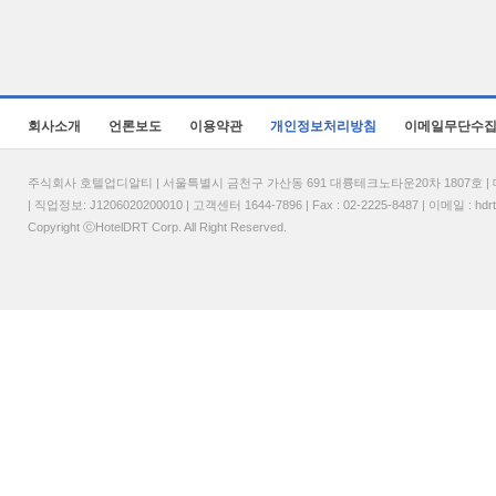
회사소개
언론보도
이용약관
개인정보처리방침
이메일무단수
주식회사 호텔업디알티 | 서울특별시 금천구 가산동 691 대륭테크노타운20차 1807호 | 대표
| 직업정보: J1206020200010 | 고객센터 1644-7896 | Fax : 02-2225-8487 | 이메일 :
hdr
Copyright ⓒHotelDRT Corp. All Right Reserved.