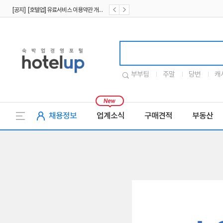
[공지] [호텔업] 유료서비스 이용약관 개정본2 (19.09.02)
[공지] [호텔업] 개인정보 처리방침 개정본2 (19.09.02)
호텔업로고
부부팀
주말
당번
캐
채용정보
업계소식
구매견적
부동산