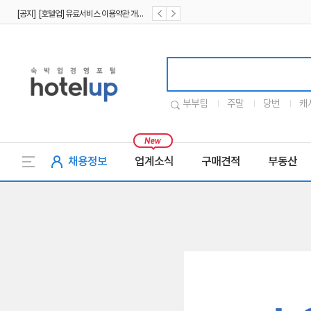
[공지] [호텔업] 유료서비스 이용약관 개정본2 (19.09.02)
[공지] [호텔업] 개인정보 처리방침 개정본2 (19.09.02)
호텔업로고
부부팀
주말
당번
캐
채용정보
업계소식
구매견적
부동산