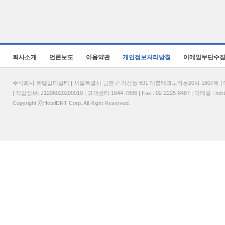
회사소개
언론보도
이용약관
개인정보처리방침
이메일무단수
주식회사 호텔업디알티 | 서울특별시 금천구 가산동 691 대륭테크노타운20차 1807호 | 대표
| 직업정보: J1206020200010 | 고객센터 1644-7896 | Fax : 02-2225-8487 | 이메일 :
hdr
Copyright ⓒHotelDRT Corp. All Right Reserved.