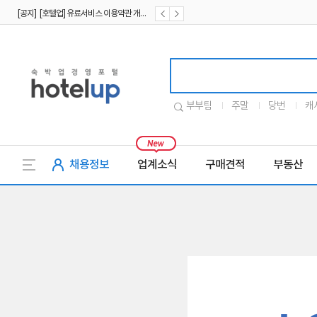
[공지] [호텔업] 유료서비스 이용약관 개정본2 (19.09.02)
[공지] [호텔업] 개인정보 처리방침 개정본2 (19.09.02)
호텔업로고
부부팀
주말
당번
캐
채용정보
업계소식
구매견적
부동산