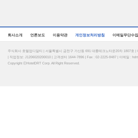
회사소개
언론보도
이용약관
개인정보처리방침
이메일무단수
주식회사 호텔업디알티 | 서울특별시 금천구 가산동 691 대륭테크노타운20차 1807호 | 대표
| 직업정보: J1206020200010 | 고객센터 1644-7896 | Fax : 02-2225-8487 | 이메일 :
hdr
Copyright ⓒHotelDRT Corp. All Right Reserved.