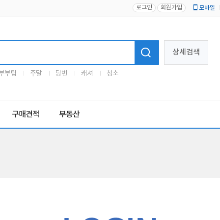
로그인
회원가입
모바일
로고
상세검색
부부팀
주말
당번
캐셔
청소
구매견적
부동산