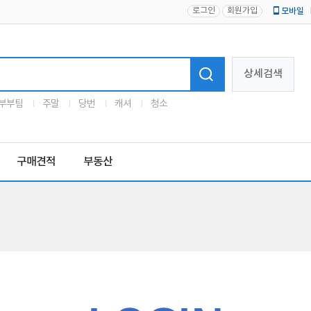
로그인
회원가입
모바일
로고
상세검색
부부팀
주말
당번
캐셔
청소
구매견적
부동산