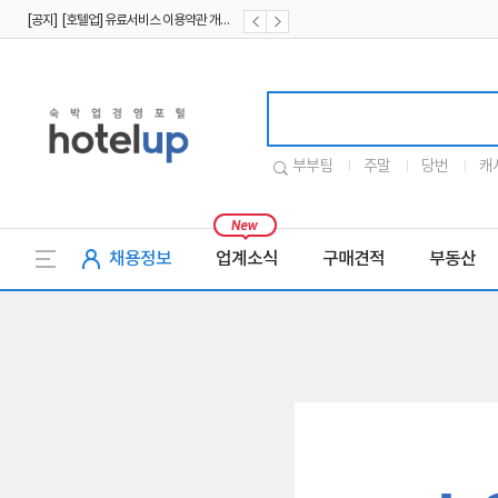
[공지] [호텔업] 유료서비스 이용약관 개정본2 (19.09.02)
[공지] [호텔업] 개인정보 처리방침 개정본2 (19.09.02)
호텔업로고
부부팀
주말
당번
캐
채용정보
업계소식
구매견적
부동산