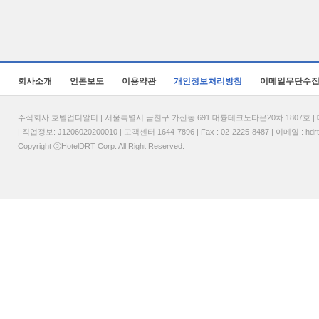
회사소개
언론보도
이용약관
개인정보처리방침
이메일무단수
주식회사 호텔업디알티 | 서울특별시 금천구 가산동 691 대륭테크노타운20차 1807호 | 대표
| 직업정보: J1206020200010 | 고객센터 1644-7896 | Fax : 02-2225-8487 | 이메일 :
hdr
Copyright ⓒHotelDRT Corp. All Right Reserved.