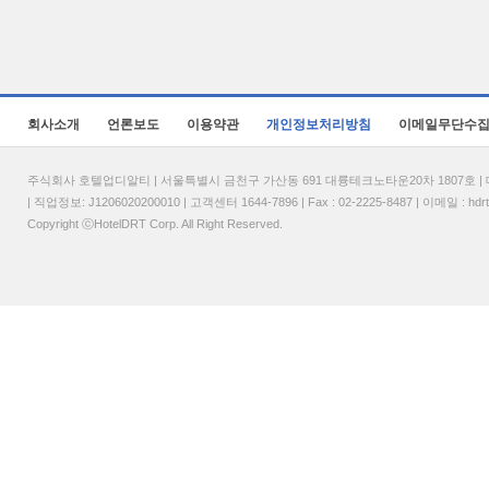
회사소개
언론보도
이용약관
개인정보처리방침
이메일무단수
주식회사 호텔업디알티 | 서울특별시 금천구 가산동 691 대륭테크노타운20차 1807호 | 대표
| 직업정보: J1206020200010 | 고객센터 1644-7896 | Fax : 02-2225-8487 | 이메일 :
hdr
Copyright ⓒHotelDRT Corp. All Right Reserved.