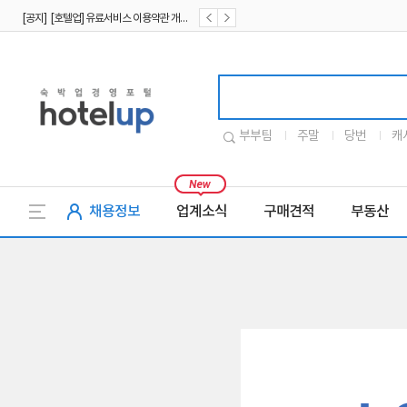
[공지] [호텔업] 유료서비스 이용약관 개정본2 (19.09.02)
[공지] [호텔업] 개인정보 처리방침 개정본2 (19.09.02)
호텔업로고
부부팀
주말
당번
캐
채용정보
업계소식
구매견적
부동산