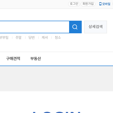
로그인
회원가입
모바일
로고
상세검색
부부팀
주말
당번
캐셔
청소
구매견적
부동산