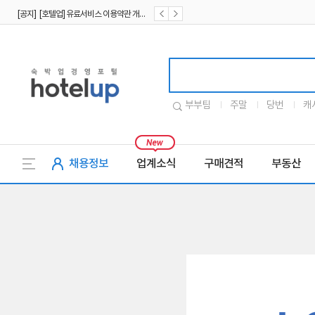
[공지] [호텔업] 유료서비스 이용약관 개정본2 (19.09.02)
[공지] [호텔업] 개인정보 처리방침 개정본2 (19.09.02)
호텔업로고
부부팀
주말
당번
캐
채용정보
업계소식
구매견적
부동산