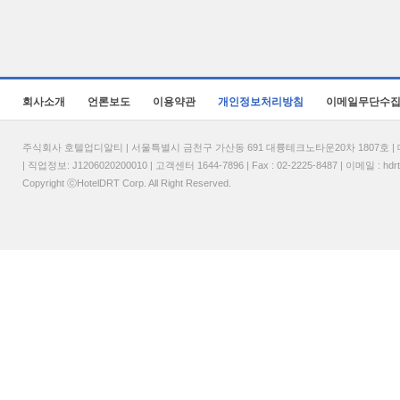
회사소개
언론보도
이용약관
개인정보처리방침
이메일무단수
주식회사 호텔업디알티 | 서울특별시 금천구 가산동 691 대륭테크노타운20차 1807호 | 대표
| 직업정보: J1206020200010 | 고객센터 1644-7896 | Fax : 02-2225-8487 | 이메일 :
hdr
Copyright ⓒHotelDRT Corp. All Right Reserved.