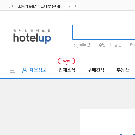
[공지] [호텔업] 유료서비스 이용약관 개정본2 (19.09.02)
[공지] [호텔업] 개인정보 처리방침 개정본2 (19.09.02)
호텔업로고
부부팀
주말
당번
캐
채용정보
업계소식
구매견적
부동산