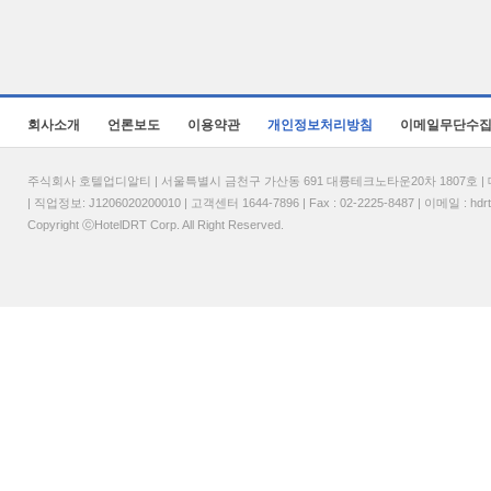
회사소개
언론보도
이용약관
개인정보처리방침
이메일무단수
주식회사 호텔업디알티 | 서울특별시 금천구 가산동 691 대륭테크노타운20차 1807호 | 대표
| 직업정보: J1206020200010 | 고객센터 1644-7896 | Fax : 02-2225-8487 | 이메일 :
hdr
Copyright ⓒHotelDRT Corp. All Right Reserved.