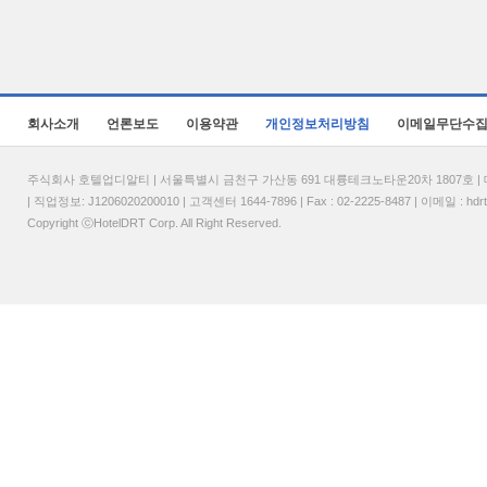
회사소개
언론보도
이용약관
개인정보처리방침
이메일무단수
주식회사 호텔업디알티 | 서울특별시 금천구 가산동 691 대륭테크노타운20차 1807호 | 대표
| 직업정보: J1206020200010 | 고객센터 1644-7896 | Fax : 02-2225-8487 | 이메일 :
hdr
Copyright ⓒHotelDRT Corp. All Right Reserved.