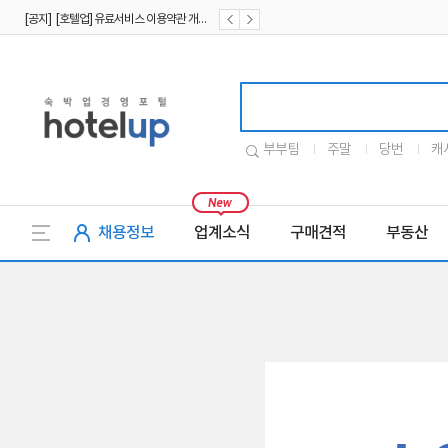
[공지] [호텔업] 유료서비스 이용약관 개정본2 (19.09.02)
[공지] [호텔업] 개인정보 처리방침 개정본2 (19.09.02)
호텔업로고
부부팀
주말
당번
캐
채용정보
업계소식
구매견적
부동산