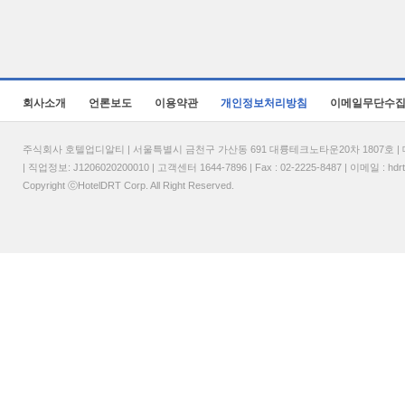
회사소개
언론보도
이용약관
개인정보처리방침
이메일무단수
주식회사 호텔업디알티 | 서울특별시 금천구 가산동 691 대륭테크노타운20차 1807호 | 대표
| 직업정보: J1206020200010 | 고객센터 1644-7896 | Fax : 02-2225-8487 | 이메일 :
hdr
Copyright ⓒHotelDRT Corp. All Right Reserved.