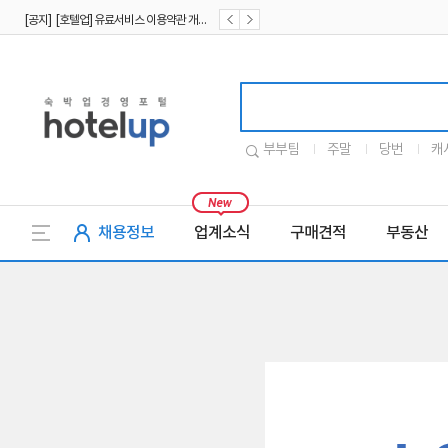
[공지] [호텔업] 유료서비스 이용약관 개정본2 (19.09.02)
[공지] [호텔업] 개인정보 처리방침 개정본2 (19.09.02)
호텔업로고
부부팀
주말
당번
캐
채용정보
업계소식
구매견적
부동산