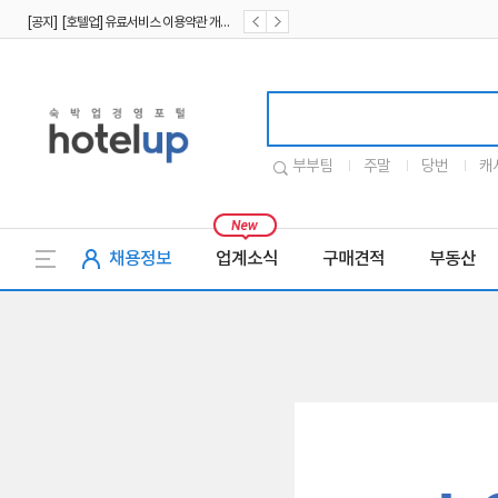
[공지] [호텔업] 유료서비스 이용약관 개정본2 (19.09.02)
[공지] [호텔업] 개인정보 처리방침 개정본2 (19.09.02)
호텔업로고
부부팀
주말
당번
캐
채용정보
업계소식
구매견적
부동산