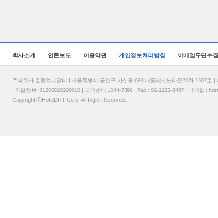
회사소개
언론보도
이용약관
개인정보처리방침
이메일무단수
주식회사 호텔업디알티 | 서울특별시 금천구 가산동 691 대륭테크노타운20차 1807호 | 대표
| 직업정보: J1206020200010 | 고객센터 1644-7896 | Fax : 02-2225-8487 | 이메일 :
hdr
Copyright ⓒHotelDRT Corp. All Right Reserved.