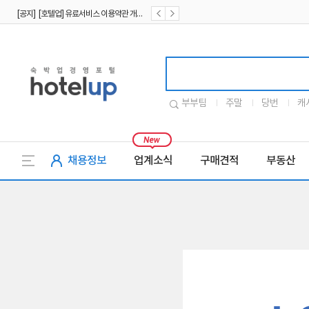
[공지] [호텔업] 유료서비스 이용약관 개정본2 (19.09.02)
[공지] [호텔업] 개인정보 처리방침 개정본2 (19.09.02)
호텔업로고
부부팀
주말
당번
캐
채용정보
업계소식
구매견적
부동산