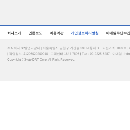
회사소개
언론보도
이용약관
개인정보처리방침
이메일무단수
주식회사 호텔업디알티 | 서울특별시 금천구 가산동 691 대륭테크노타운20차 1807호 | 대표
| 직업정보: J1206020200010 | 고객센터 1644-7896 | Fax : 02-2225-8487 | 이메일 :
hdr
Copyright ⓒHotelDRT Corp. All Right Reserved.