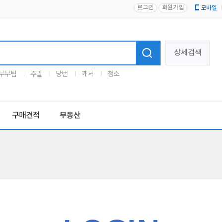
로그인
회원가입
모바일
로고
상세검색
부부팀
주말
당번
캐셔
청소
구매견적
부동산