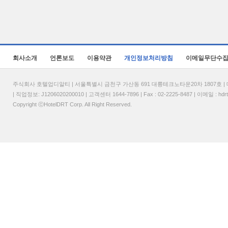
회사소개
언론보도
이용약관
개인정보처리방침
이메일무단수
주식회사 호텔업디알티 | 서울특별시 금천구 가산동 691 대륭테크노타운20차 1807호 | 대표
| 직업정보: J1206020200010 | 고객센터 1644-7896 | Fax : 02-2225-8487 | 이메일 :
hdr
Copyright ⓒHotelDRT Corp. All Right Reserved.