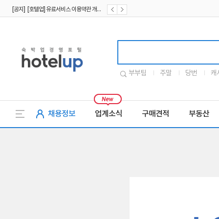
[공지] [호텔업] 유료서비스 이용약관 개정본2 (19.09.02)
[공지] [호텔업] 개인정보 처리방침 개정본2 (19.09.02)
호텔업로고
부부팀
주말
당번
캐
채용정보
업계소식
구매견적
부동산