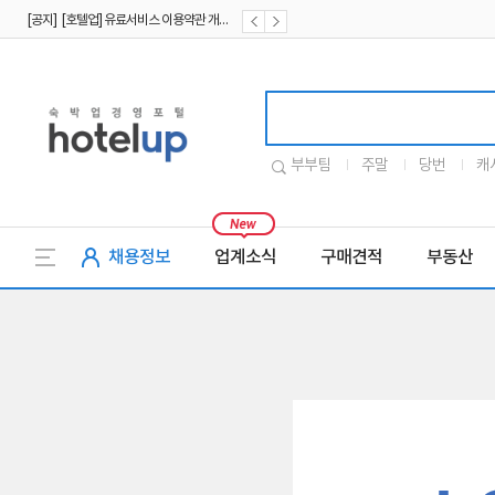
[공지] [호텔업] 유료서비스 이용약관 개정본2 (19.09.02)
[공지] [호텔업] 개인정보 처리방침 개정본2 (19.09.02)
호텔업로고
부부팀
주말
당번
캐
채용정보
업계소식
구매견적
부동산