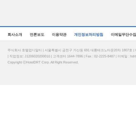
회사소개
언론보도
이용약관
개인정보처리방침
이메일무단수
주식회사 호텔업디알티 | 서울특별시 금천구 가산동 691 대륭테크노타운20차 1807호 | 대표
| 직업정보: J1206020200010 | 고객센터 1644-7896 | Fax : 02-2225-8487 | 이메일 :
hdr
Copyright ⓒHotelDRT Corp. All Right Reserved.