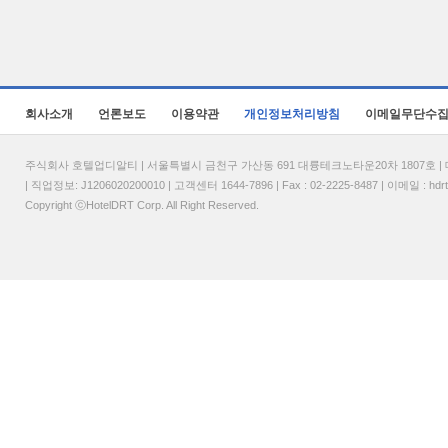
회사소개
언론보도
이용약관
개인정보처리방침
이메일무단수
주식회사 호텔업디알티 | 서울특별시 금천구 가산동 691 대륭테크노타운20차 1807호 | 대표
| 직업정보: J1206020200010 | 고객센터 1644-7896 | Fax : 02-2225-8487 | 이메일 :
hdr
Copyright ⓒHotelDRT Corp. All Right Reserved.