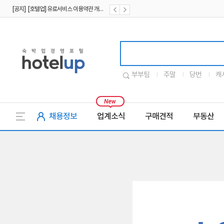
[공지] [호텔업] 유료서비스 이용약관 개정본2 (19.09.02)
[공지] [호텔업] 개인정보 처리방침 개정본2 (19.09.02)
호텔업로고
부부팀
주말
당번
캐
채용정보
업계소식
구매견적
부동산