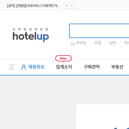
[공지] [호텔업] 유료서비스 이용약관 개정본2 (19.09.02)
[공지] [호텔업] 개인정보 처리방침 개정본2 (19.09.02)
호텔업로고
부부팀
주말
당번
캐
채용정보
업계소식
구매견적
부동산