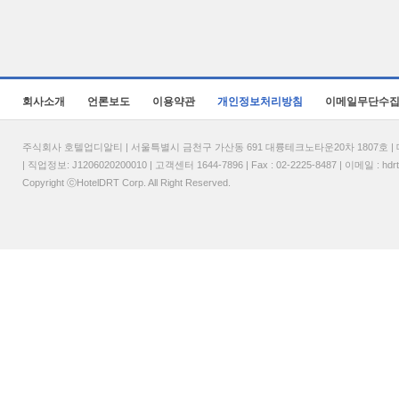
회사소개
언론보도
이용약관
개인정보처리방침
이메일무단수
주식회사 호텔업디알티 | 서울특별시 금천구 가산동 691 대륭테크노타운20차 1807호 | 대표
| 직업정보: J1206020200010 | 고객센터 1644-7896 | Fax : 02-2225-8487 | 이메일 :
hdr
Copyright ⓒHotelDRT Corp. All Right Reserved.