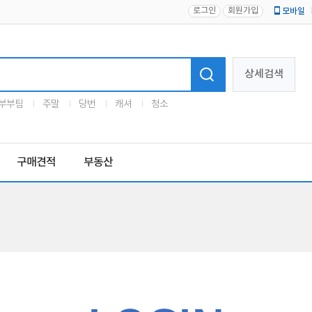
로그인
회원가입
모바일
로고
상세검색
부부팀
주말
당번
캐셔
청소
구매견적
부동산