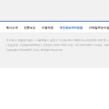
회사소개
언론보도
이용약관
개인정보처리방침
이메일무단수
주식회사 호텔업디알티 | 서울특별시 금천구 가산동 691 대륭테크노타운20차 1807호 | 대표
| 직업정보: J1206020200010 | 고객센터 1644-7896 | Fax : 02-2225-8487 | 이메일 :
hdr
Copyright ⓒHotelDRT Corp. All Right Reserved.