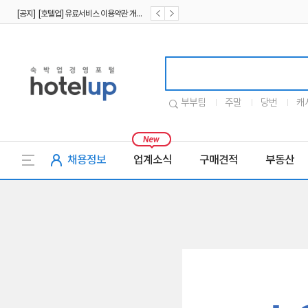
[공지] [호텔업] 유료서비스 이용약관 개정본2 (19.09.02)
[공지] [호텔업] 개인정보 처리방침 개정본2 (19.09.02)
호텔업로고
부부팀
주말
당번
캐
채용정보
업계소식
구매견적
부동산