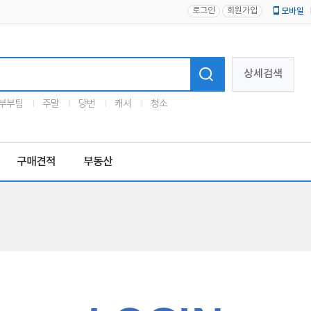
로그인
회원가입
모바일
로고
상세검색
부부팀
주말
당번
캐셔
청소
구매견적
부동산