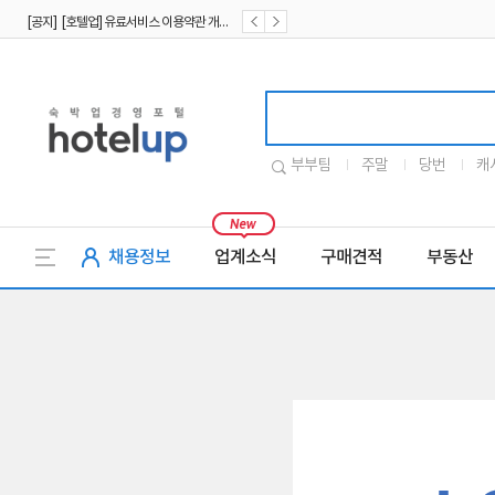
[공지] [호텔업] 유료서비스 이용약관 개정본2 (19.09.02)
[공지] [호텔업] 개인정보 처리방침 개정본2 (19.09.02)
호텔업로고
부부팀
주말
당번
캐
채용정보
업계소식
구매견적
부동산