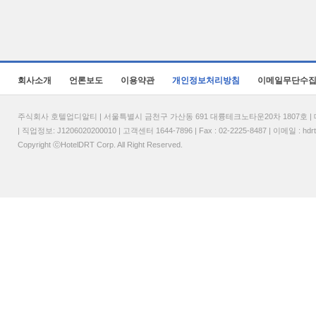
회사소개
언론보도
이용약관
개인정보처리방침
이메일무단수
주식회사 호텔업디알티 | 서울특별시 금천구 가산동 691 대륭테크노타운20차 1807호 | 대표
| 직업정보: J1206020200010 | 고객센터 1644-7896 | Fax : 02-2225-8487 | 이메일 :
hdr
Copyright ⓒHotelDRT Corp. All Right Reserved.