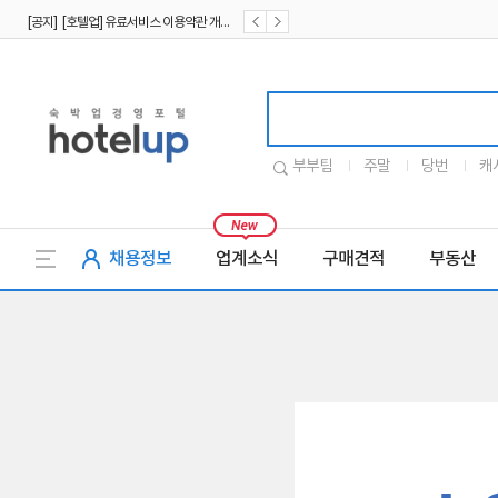
[공지] [호텔업] 유료서비스 이용약관 개정본2 (19.09.02)
[공지] [호텔업] 개인정보 처리방침 개정본2 (19.09.02)
호텔업로고
부부팀
주말
당번
캐
채용정보
업계소식
구매견적
부동산