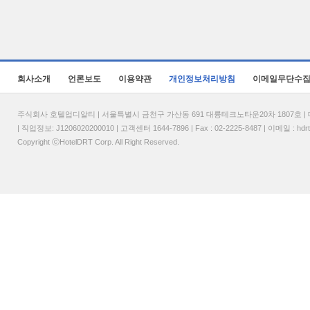
회사소개
언론보도
이용약관
개인정보처리방침
이메일무단수
주식회사 호텔업디알티 | 서울특별시 금천구 가산동 691 대륭테크노타운20차 1807호 | 대표
| 직업정보: J1206020200010 | 고객센터 1644-7896 | Fax : 02-2225-8487 | 이메일 :
hdr
Copyright ⓒHotelDRT Corp. All Right Reserved.