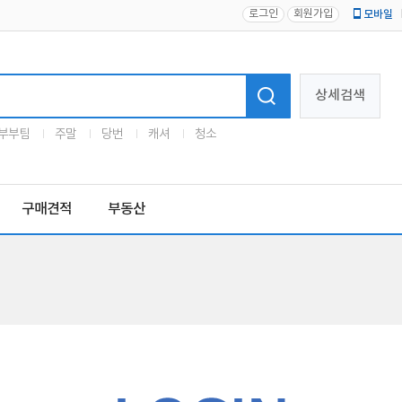
로그인
회원가입
모바일
로고
상세검색
부부팀
주말
당번
캐셔
청소
구매견적
부동산