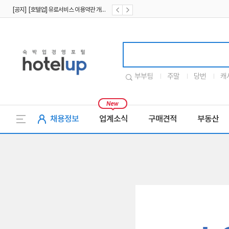
[공지] [호텔업] 유료서비스 이용약관 개정본2 (19.09.02)
[공지] [호텔업] 개인정보 처리방침 개정본2 (19.09.02)
호텔업로고
부부팀
주말
당번
캐
채용정보
업계소식
구매견적
부동산