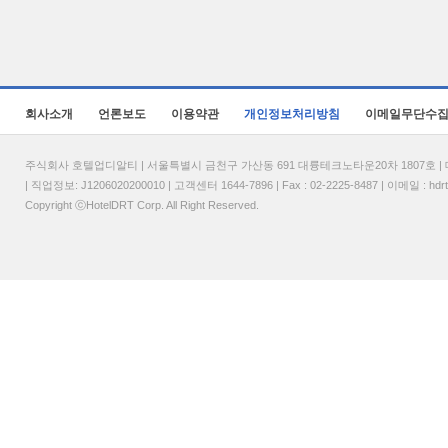
회사소개
언론보도
이용약관
개인정보처리방침
이메일무단수
주식회사 호텔업디알티 | 서울특별시 금천구 가산동 691 대륭테크노타운20차 1807호 | 대표
| 직업정보: J1206020200010 | 고객센터 1644-7896 | Fax : 02-2225-8487 | 이메일 :
hdr
Copyright ⓒHotelDRT Corp. All Right Reserved.