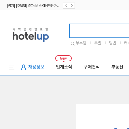
[공지] [호텔업] 유료서비스 이용약관 개정본2 (19.09.02)
[공지] [호텔업] 개인정보 처리방침 개정본2 (19.09.02)
호텔업로고
부부팀
주말
당번
캐
채용정보
업계소식
구매견적
부동산