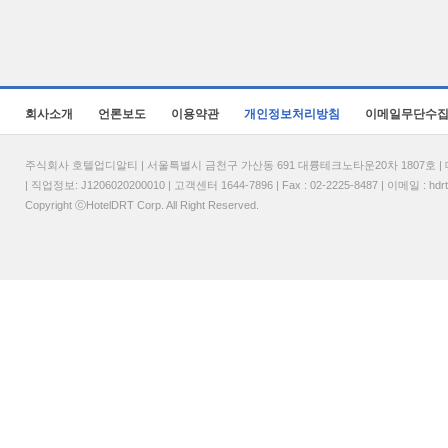
회사소개
언론보도
이용약관
개인정보처리방침
이메일무단수
주식회사 호텔업디알티 | 서울특별시 금천구 가산동 691 대륭테크노타운20차 1807호 | 대표
| 직업정보: J1206020200010 | 고객센터 1644-7896 | Fax : 02-2225-8487 | 이메일 :
hdr
Copyright ⓒHotelDRT Corp. All Right Reserved.