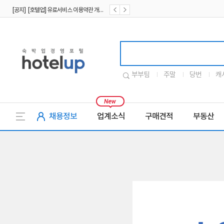
[공지] [호텔업] 유료서비스 이용약관 개정본2 (19.09.02)
[공지] [호텔업] 개인정보 처리방침 개정본2 (19.09.02)
호텔업로고
부부팀
주말
당번
캐
채용정보
업계소식
구매견적
부동산