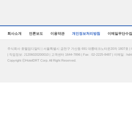
회사소개
언론보도
이용약관
개인정보처리방침
이메일무단수
주식회사 호텔업디알티 | 서울특별시 금천구 가산동 691 대륭테크노타운20차 1807호 | 대표
| 직업정보: J1206020200010 | 고객센터 1644-7896 | Fax : 02-2225-8487 | 이메일 :
hdr
Copyright ⓒHotelDRT Corp. All Right Reserved.