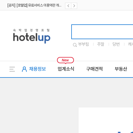
[공지] [호텔업] 유료서비스 이용약관 개정본2 (19.09.02)
[공지] [호텔업] 개인정보 처리방침 개정본2 (19.09.02)
호텔업로고
부부팀
주말
당번
캐
채용정보
업계소식
구매견적
부동산