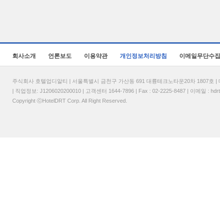
회사소개
언론보도
이용약관
개인정보처리방침
이메일무단수
주식회사 호텔업디알티 | 서울특별시 금천구 가산동 691 대륭테크노타운20차 1807호 | 대표
| 직업정보: J1206020200010 | 고객센터 1644-7896 | Fax : 02-2225-8487 | 이메일 :
hdr
Copyright ⓒHotelDRT Corp. All Right Reserved.