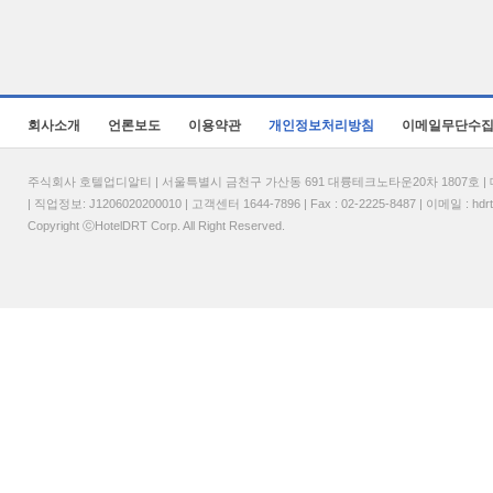
회사소개
언론보도
이용약관
개인정보처리방침
이메일무단수
주식회사 호텔업디알티 | 서울특별시 금천구 가산동 691 대륭테크노타운20차 1807호 | 대표
| 직업정보: J1206020200010 | 고객센터 1644-7896 | Fax : 02-2225-8487 | 이메일 :
hdr
Copyright ⓒHotelDRT Corp. All Right Reserved.