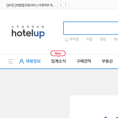
[공지] [호텔업] 유료서비스 이용약관 개정본2 (19.09.02)
[공지] [호텔업] 개인정보 처리방침 개정본2 (19.09.02)
호텔업로고
부부팀
주말
당번
캐
채용정보
업계소식
구매견적
부동산