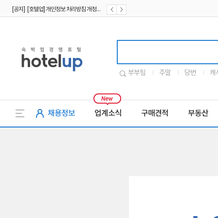
[공지] [호텔업] 개인정보 처리방침 개정본1 (19.09.02)
[공지] [호텔업] 유료서비스 이용약관 개정본2 (19.09.02)
호텔업로고
부부팀
주말
당번
캐
채용정보
업계소식
구매견적
부동산