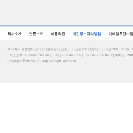
회사소개
언론보도
이용약관
개인정보처리방침
이메일무단수
주식회사 호텔업디알티 | 서울특별시 금천구 가산동 691 대륭테크노타운20차 1807호 | 대표
| 직업정보: J1206020200010 | 고객센터 1644-7896 | Fax : 02-2225-8487 | 이메일 :
hdr
Copyright ⓒHotelDRT Corp. All Right Reserved.