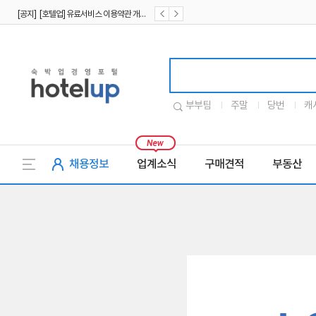
[공지] [호텔업] 유료서비스 이용약관 개정본2 (19.09.02)
[공지] [호텔업] 개인정보 처리방침 개정본2 (19.09.02)
호텔업로고
부부팀
주말
당번
캐
채용정보
업계소식
구매견적
부동산