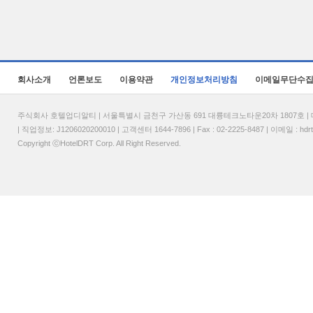
회사소개
언론보도
이용약관
개인정보처리방침
이메일무단수
주식회사 호텔업디알티 | 서울특별시 금천구 가산동 691 대륭테크노타운20차 1807호 | 대표
| 직업정보: J1206020200010 | 고객센터 1644-7896 | Fax : 02-2225-8487 | 이메일 :
hdr
Copyright ⓒHotelDRT Corp. All Right Reserved.