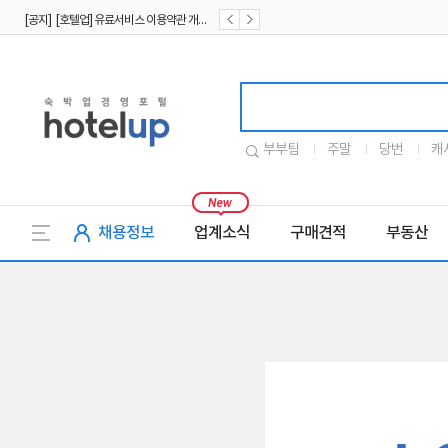
[공지] [호텔업] 유료서비스 이용약관 개정본2 (19.09.02)
[공지] [호텔업] 개인정보 처리방침 개정본2 (19.09.02)
호텔업로고
부부팀
주말
당번
캐
채용정보
업계소식
구매견적
부동산