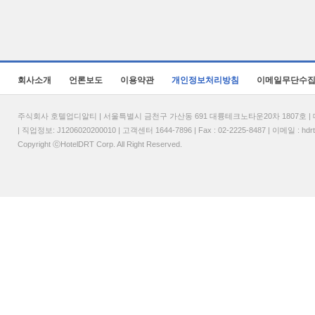
회사소개
언론보도
이용약관
개인정보처리방침
이메일무단수
주식회사 호텔업디알티 | 서울특별시 금천구 가산동 691 대륭테크노타운20차 1807호 | 대표
| 직업정보: J1206020200010 | 고객센터 1644-7896 | Fax : 02-2225-8487 | 이메일 :
hdr
Copyright ⓒHotelDRT Corp. All Right Reserved.