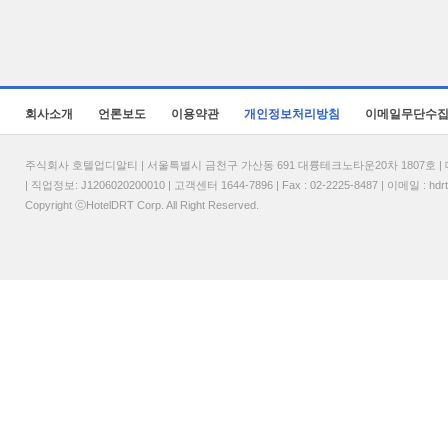
회사소개
언론보도
이용약관
개인정보처리방침
이메일무단수
주식회사 호텔업디알티 | 서울특별시 금천구 가산동 691 대륭테크노타운20차 1807호 | 대표
| 직업정보: J1206020200010 | 고객센터 1644-7896 | Fax : 02-2225-8487 | 이메일 :
hdr
Copyright ⓒHotelDRT Corp. All Right Reserved.