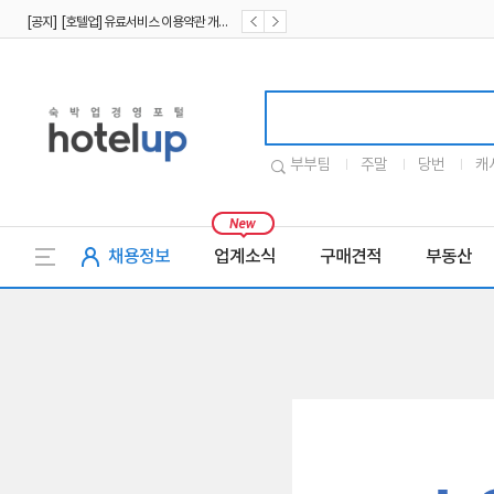
[공지] [호텔업] 유료서비스 이용약관 개정본2 (19.09.02)
[공지] [호텔업] 개인정보 처리방침 개정본2 (19.09.02)
호텔업로고
부부팀
주말
당번
캐
채용정보
업계소식
구매견적
부동산