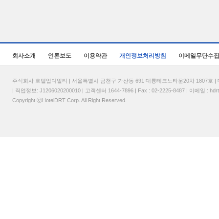
회사소개
언론보도
이용약관
개인정보처리방침
이메일무단수
주식회사 호텔업디알티 | 서울특별시 금천구 가산동 691 대륭테크노타운20차 1807호 | 대표
| 직업정보: J1206020200010 | 고객센터 1644-7896 | Fax : 02-2225-8487 | 이메일 :
hdr
Copyright ⓒHotelDRT Corp. All Right Reserved.