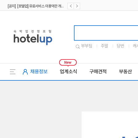
[공지] [호텔업] 유료서비스 이용약관 개정본2 (19.09.02)
[공지] [호텔업] 개인정보 처리방침 개정본2 (19.09.02)
호텔업로고
부부팀
주말
당번
캐
채용정보
업계소식
구매견적
부동산