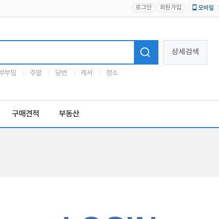
로그인
회원가입
모바일
로고
상세검색
부부팀
주말
당번
캐셔
청소
구매견적
부동산