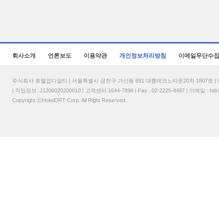
회사소개
언론보도
이용약관
개인정보처리방침
이메일무단수
주식회사 호텔업디알티 | 서울특별시 금천구 가산동 691 대륭테크노타운20차 1807호 | 대표
| 직업정보: J1206020200010 | 고객센터 1644-7896 | Fax : 02-2225-8487 | 이메일 :
hdr
Copyright ⓒHotelDRT Corp. All Right Reserved.