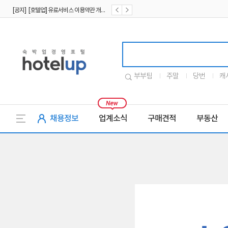
[공지] [호텔업] 유료서비스 이용약관 개정본2 (19.09.02)
[공지] [호텔업] 개인정보 처리방침 개정본2 (19.09.02)
호텔업로고
부부팀
주말
당번
캐
채용정보
업계소식
구매견적
부동산