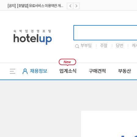
[공지] [호텔업] 유료서비스 이용약관 개정본2 (19.09.02)
[공지] [호텔업] 개인정보 처리방침 개정본2 (19.09.02)
호텔업로고
부부팀
주말
당번
캐
채용정보
업계소식
구매견적
부동산