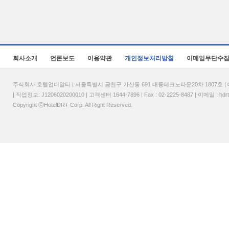
회사소개
언론보도
이용약관
개인정보처리방침
이메일무단수
주식회사 호텔업디알티 | 서울특별시 금천구 가산동 691 대륭테크노타운20차 1807호 | 대표
| 직업정보: J1206020200010 | 고객센터 1644-7896 | Fax : 02-2225-8487 | 이메일 :
hdr
Copyright ⓒHotelDRT Corp. All Right Reserved.