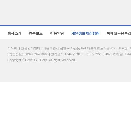
회사소개
언론보도
이용약관
개인정보처리방침
이메일무단수
주식회사 호텔업디알티 | 서울특별시 금천구 가산동 691 대륭테크노타운20차 1807호 | 대표
| 직업정보: J1206020200010 | 고객센터 1644-7896 | Fax : 02-2225-8487 | 이메일 :
hdr
Copyright ⓒHotelDRT Corp. All Right Reserved.