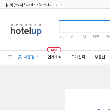
[공지] [호텔업] 유료서비스 이용약관 개정본2 (19.09.02)
[공지] [호텔업] 개인정보 처리방침 개정본2 (19.09.02)
호텔업로고
부부팀
주말
당번
캐
채용정보
업계소식
구매견적
부동산