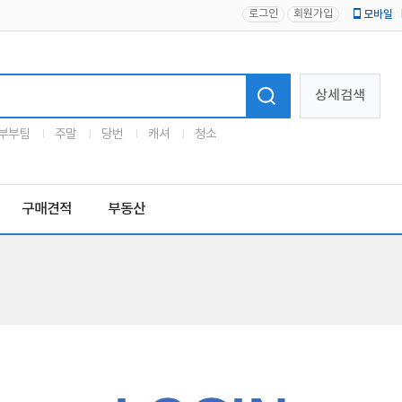
로그인
회원가입
모바일
로고
상세검색
부부팀
주말
당번
캐셔
청소
구매견적
부동산