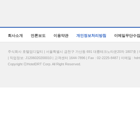
회사소개
언론보도
이용약관
개인정보처리방침
이메일무단수
주식회사 호텔업디알티 | 서울특별시 금천구 가산동 691 대륭테크노타운20차 1807호 | 대표
| 직업정보: J1206020200010 | 고객센터 1644-7896 | Fax : 02-2225-8487 | 이메일 :
hdr
Copyright ⓒHotelDRT Corp. All Right Reserved.