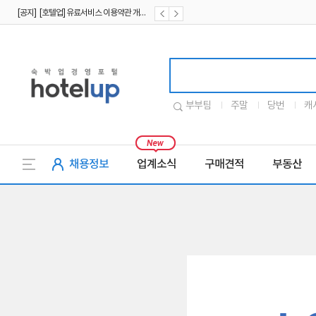
[공지] [호텔업] 유료서비스 이용약관 개정본2 (19.09.02)
[공지] [호텔업] 개인정보 처리방침 개정본2 (19.09.02)
호텔업로고
부부팀
주말
당번
캐
채용정보
업계소식
구매견적
부동산