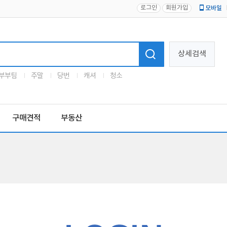
로그인
회원가입
모바일
로고
상세검색
부부팀
주말
당번
캐셔
청소
구매견적
부동산