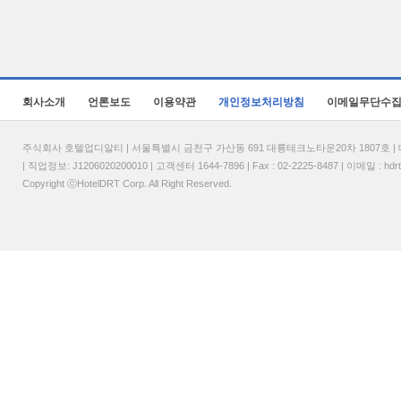
회사소개
언론보도
이용약관
개인정보처리방침
이메일무단수
주식회사 호텔업디알티 | 서울특별시 금천구 가산동 691 대륭테크노타운20차 1807호 | 대표
| 직업정보: J1206020200010 | 고객센터 1644-7896 | Fax : 02-2225-8487 | 이메일 :
hdr
Copyright ⓒHotelDRT Corp. All Right Reserved.