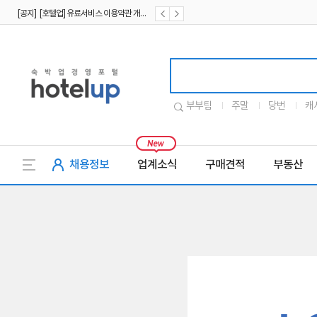
[공지] [호텔업] 유료서비스 이용약관 개정본2 (19.09.02)
[공지] [호텔업] 개인정보 처리방침 개정본2 (19.09.02)
호텔업로고
부부팀
주말
당번
캐
채용정보
업계소식
구매견적
부동산