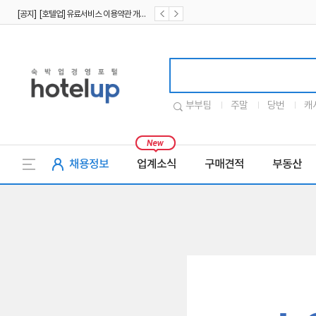
[공지] [호텔업] 유료서비스 이용약관 개정본2 (19.09.02)
[공지] [호텔업] 개인정보 처리방침 개정본2 (19.09.02)
호텔업로고
부부팀
주말
당번
캐
채용정보
업계소식
구매견적
부동산