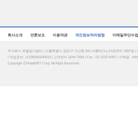
회사소개
언론보도
이용약관
개인정보처리방침
이메일무단수
주식회사 호텔업디알티 | 서울특별시 금천구 가산동 691 대륭테크노타운20차 1807호 | 대표
| 직업정보: J1206020200010 | 고객센터 1644-7896 | Fax : 02-2225-8487 | 이메일 :
hdr
Copyright ⓒHotelDRT Corp. All Right Reserved.