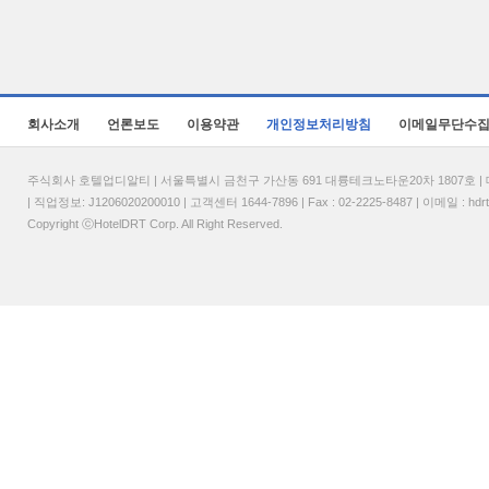
회사소개
언론보도
이용약관
개인정보처리방침
이메일무단수
주식회사 호텔업디알티 | 서울특별시 금천구 가산동 691 대륭테크노타운20차 1807호 | 대표
| 직업정보: J1206020200010 | 고객센터 1644-7896 | Fax : 02-2225-8487 | 이메일 :
hdr
Copyright ⓒHotelDRT Corp. All Right Reserved.