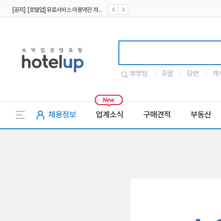
[공지] [호텔업] 유료서비스 이용약관 개정본2 (19.09.02)
[공지] [호텔업] 개인정보 처리방침 개정본2 (19.09.02)
호텔업로고
부부팀
주말
당번
캐
채용정보
업계소식
구매견적
부동산