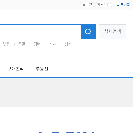
로그인
회원가입
모바일
로고
상세검색
부부팀
주말
당번
캐셔
청소
구매견적
부동산