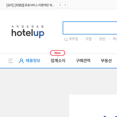
[공지] [호텔업] 유료서비스 이용약관 개정본2 (19.09.02)
[공지] [호텔업] 개인정보 처리방침 개정본2 (19.09.02)
호텔업로고
부부팀
주말
당번
캐
채용정보
업계소식
구매견적
부동산