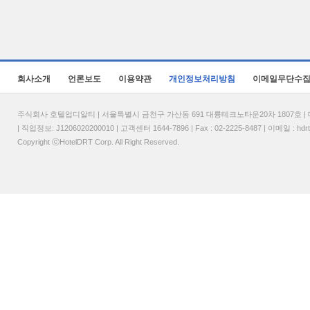
회사소개
언론보도
이용약관
개인정보처리방침
이메일무단수
주식회사 호텔업디알티 | 서울특별시 금천구 가산동 691 대륭테크노타운20차 1807호 | 대표
| 직업정보: J1206020200010 | 고객센터 1644-7896 | Fax : 02-2225-8487 | 이메일 :
hdr
Copyright ⓒHotelDRT Corp. All Right Reserved.