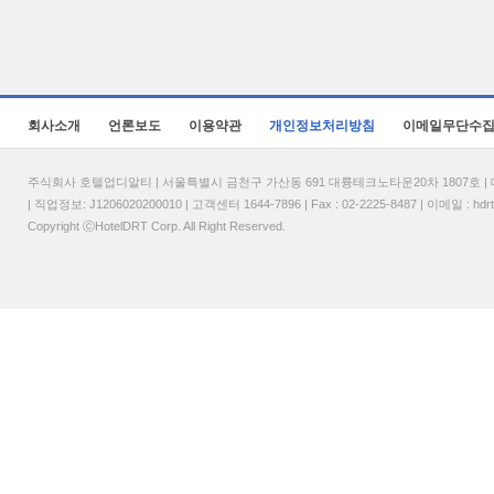
회사소개
언론보도
이용약관
개인정보처리방침
이메일무단수
주식회사 호텔업디알티 | 서울특별시 금천구 가산동 691 대륭테크노타운20차 1807호 | 대표
| 직업정보: J1206020200010 | 고객센터 1644-7896 | Fax : 02-2225-8487 | 이메일 :
hdr
Copyright ⓒHotelDRT Corp. All Right Reserved.