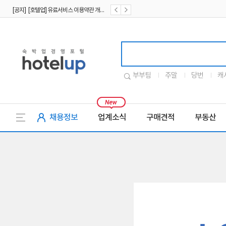
[공지] [호텔업] 유료서비스 이용약관 개정본2 (19.09.02)
[공지] [호텔업] 개인정보 처리방침 개정본2 (19.09.02)
호텔업로고
부부팀
주말
당번
캐
채용정보
업계소식
구매견적
부동산