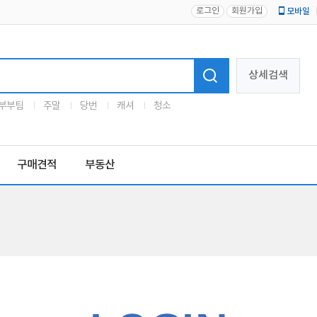
로그인
회원가입
모바일
로고
상세검색
부부팀
주말
당번
캐셔
청소
구매견적
부동산