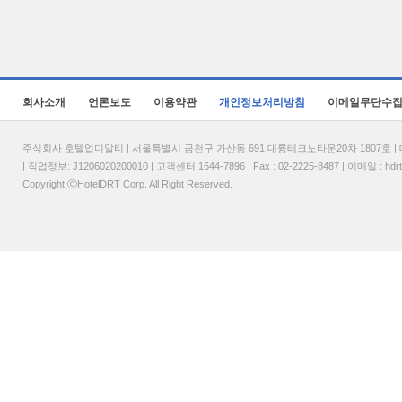
회사소개
언론보도
이용약관
개인정보처리방침
이메일무단수
주식회사 호텔업디알티 | 서울특별시 금천구 가산동 691 대륭테크노타운20차 1807호 | 대표
| 직업정보: J1206020200010 | 고객센터 1644-7896 | Fax : 02-2225-8487 | 이메일 :
hdr
Copyright ⓒHotelDRT Corp. All Right Reserved.