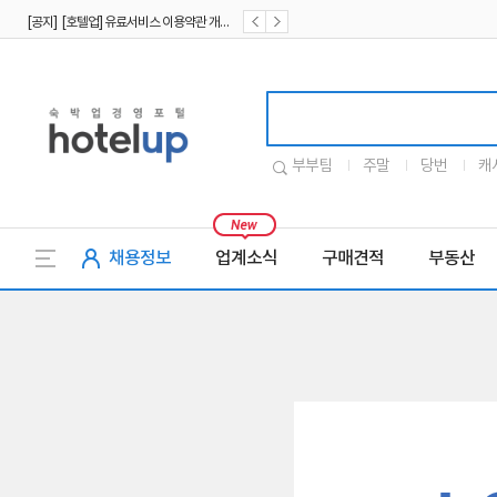
[공지] [호텔업] 유료서비스 이용약관 개정본2 (19.09.02)
[공지] [호텔업] 개인정보 처리방침 개정본2 (19.09.02)
호텔업로고
부부팀
주말
당번
캐
채용정보
업계소식
구매견적
부동산